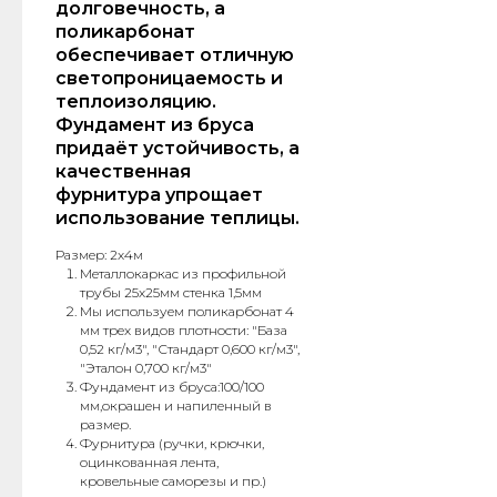
долговечность, а
поликарбонат
обеспечивает отличную
светопроницаемость и
теплоизоляцию.
Фундамент из бруса
придаёт устойчивость, а
качественная
фурнитура упрощает
использование теплицы.
Размер: 2х4м
Металлокаркас из профильной
трубы 25х25мм стенка 1,5мм
Мы используем поликарбонат 4
мм трех видов плотности: "База
0,52 кг/м3", "Стандарт 0,600 кг/м3",
"Эталон 0,700 кг/м3"
Фундамент из бруса:100/100
мм,окрашен и напиленный в
размер.
Фурнитура (ручки, крючки,
оцинкованная лента,
кровельные саморезы и пр.)