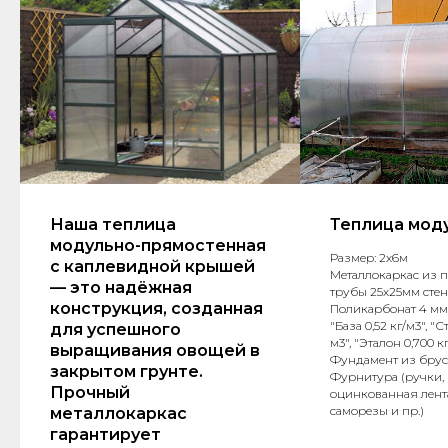
Наша теплица
Теплица мод
модульно-прямостенная
Размер: 2х6м
с каплевидной крышей
Металлокаркас из 
— это надёжная
трубы 25х25мм стен
конструкция, созданная
Поликарбонат 4 мм
"База 0,52 кг/м3", "С
для успешного
м3", "Эталон 0,700 к
выращивания овощей в
Фундамент из брус
закрытом грунте.
Фурнитура (ручки,
Прочный
оцинкованная лент
саморезы и пр.)
металлокаркас
гарантирует