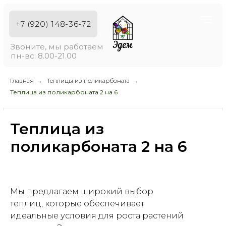
+7 (920) 148-36-72
Звоните, мы работаем
пн-вс: 8.00-21.00
О компании
Наши услуги
Отзывы
Теплицы
Главная
→
Теплицы из поликарбоната
→
Теплица из поликарбоната 2 на 6
Теплица из
поликарбоната 2 на 6
Мы предлагаем широкий выбор
теплиц, которые обеспечивает
идеальные условия для роста растений